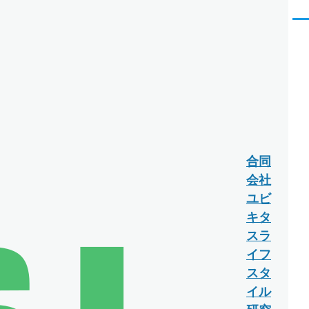
メ
ニ
ュ
ー
合同
会社
ユビ
キタ
スラ
イフ
スタ
イル