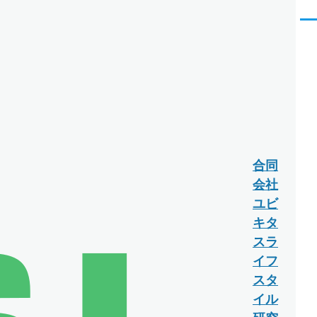
メ
ニ
ュ
ー
合同
会社
ユビ
キタ
スラ
イフ
スタ
イル