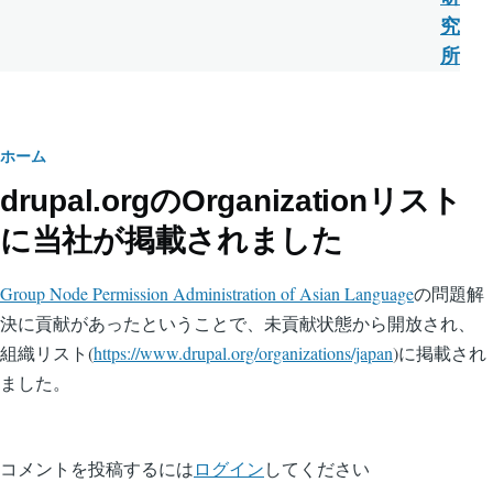
究
所
パ
ホーム
drupal.orgのOrganizationリスト
ン
に当社が掲載されました
く
ず
Group Node Permission Administration of Asian Language
の問題解
決に貢献があったということで、未貢献状態から開放され、
組織リスト(
https://www.drupal.org/organizations/japan
)に掲載され
ました。
コメントを投稿するには
ログイン
してください