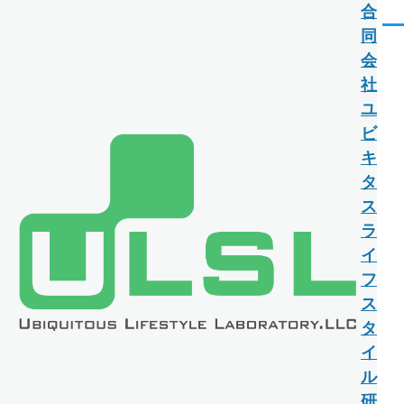
合
メインコンテンツに移動
メ
同
ニ
会
ュ
ー
社
ユ
ビ
キ
タ
ス
ラ
イ
フ
ス
タ
イ
ル
研