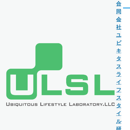
合
メインコンテンツに移動
メ
同
ニ
会
ュ
ー
社
ユ
ビ
キ
タ
ス
ラ
イ
フ
ス
タ
イ
ル
研