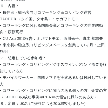
６．内容：
•
移住者・観光客向けコワーキング＆コリビング運営
TAOHUB
（タイ国、タオ島）
：オガワトモエ
•
コワーキングに関わる国際会議と
コワー
キングの世界的動
向：萩原
高行
•
CU Asia 2018報告：オガワトモエ、
西川倫子、真木 都志夫
•
東京
初の独立系コリビングスペースを創業して1ヶ月：
上田
拓明
７．想定している参加者：
•
コワーキング・コリビングビジネスでインバウンド需要を検
討している方
•
モバイルワーカー、国際ノマドを実践あるいは検討している
方
•
コワーキング・コリビングに関心のある個人の方、企業の方
（TAOHUBの成功事例やCUAsiaの報告に興味のある方）
８．定員： 50名 (ご好評につき20席増やしました)