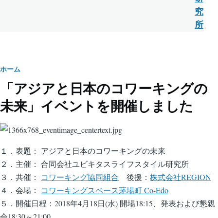
究
所
パ
ホーム
「アジアと日本のコワーキングの
ン
未来」イベントを開催しました
く
ず
１．表題： アジアと日本のコワーキングの未来
２．主催： 合同会社ユビキタスライフスタイル研究所
３．共催：
コワーキング協同組合
後援：
株式会社REGION
４．会場：
コワーキングスペース茅場町 Co-Edo
５．開催日程：2018年4月18日(水) 開場18:15、発表および懇親
会18:30～21:00