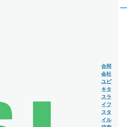
メ
ニ
ュ
ー
合同
会社
ユビ
キタ
スラ
イフ
スタ
イル